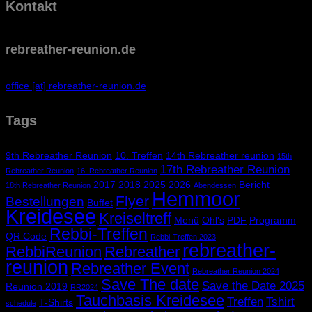
Kontakt
rebreather-reunion.de
office [at] rebreather-reunion.de
Tags
9th Rebreather Reunion
10. Treffen
14th Rebreather reunion
15th
17th Rebreather Reunion
Rebreather Reunion
16. Rebreather Reunion
2017
2018
2025
2026
Bericht
18th Rebreather Reunion
Abendessen
Hemmoor
Flyer
Bestellungen
Buffet
Kreidesee
Kreiseltreff
Menü
Ohl's
PDF
Programm
Rebbi-Treffen
QR Code
Rebbi-Treffen 2023
rebreather-
RebbiReunion
Rebreather
reunion
Rebreather Event
Rebreather Reunion 2024
Save The date
Save the Date 2025
Reunion 2019
RR2024
Tauchbasis Kreidesee
Treffen
Tshirt
T-Shirts
schedule