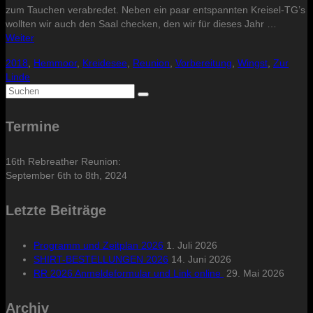
zum Tauchen verabredet. Neben ein paar entspannten Kreisel-TG’s
wollten wir auch den Saal checken, den wir für dieses Jahr …
Weiter
2018
,
Hemmoor
,
Kreidesee
,
Reunion
,
Vorbereitung
,
Wingst
,
Zur
Linde
Suche
nach:
Termine
16th Rebreather Reunion:
September 6th to 8th, 2024
Letzte Beiträge
Programm und Zeitplan 2026
1. Juli 2026
SHIRT-BESTELLUNGEN 2026
14. Juni 2026
RR 2026 Anmeldeformular und Link online
29. Mai 2026
Archiv