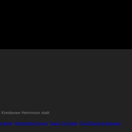
m Kreidesee Hemmoor statt.
eather
,
Rebreather Event
,
Save The date
,
Tauchbasis Kreidesee