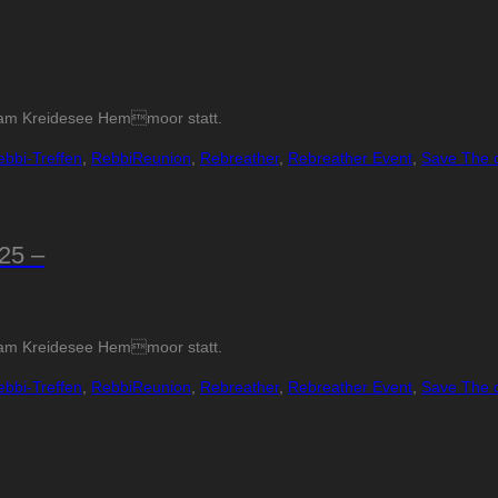
5 am Kreidesee Hemmoor statt.
ebbi-Treffen
,
RebbiReunion
,
Rebreather
,
Rebreather Event
,
Save The 
25 –
5 am Kreidesee Hemmoor statt.
ebbi-Treffen
,
RebbiReunion
,
Rebreather
,
Rebreather Event
,
Save The 