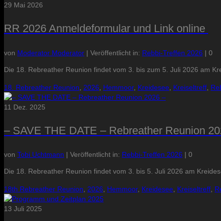
29
Mai 2026
RR 2026 Anmeldeformular und Link online
von
Moderator Moderator
|
Veröffentlicht in:
Rebbi-Treffen 2026
|
0
Die 18. Rebreather Reunion findet vom 3. bis zum 5. Juli 2026 am 
18. Rebreather Reunion
,
2026
,
Hemmoor
,
Kreidesee
,
Kreiseltreff
,
Reb
11
Dez. 2025
– SAVE THE DATE – Rebreather Reunion 20
von
Tobi Uchtmann
|
Veröffentlicht in:
Rebbi-Treffen 2026
|
0
Die 18. Rebreather Reunion findet vom 3. bis 5. Juli 2026 am Kreide
18th Rebreather Reunion
,
2026
,
Hemmoor
,
Kreidesee
,
Kreiseltreff
,
R
13
Juli 2025