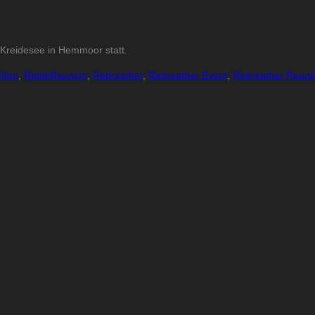
 Kreidesee in Hemmoor statt.
ffen
,
RebbiReunion
,
Rebreather
,
Rebreather Event
,
Rebreather Reuni