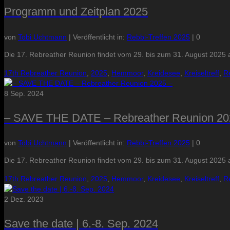
Programm und Zeitplan 2025
von
Tobi Uchtmann
|
Veröffentlicht in:
Rebbi-Treffen 2025
|
0
Die 17. Rebreather Reunion findet vom 29. bis zum 31. August 202
17th Rebreather Reunion
,
2025
,
Hemmoor
,
Kreidesee
,
Kreiseltreff
,
R
8
Sep. 2024
– SAVE THE DATE – Rebreather Reunion 20
von
Tobi Uchtmann
|
Veröffentlicht in:
Rebbi-Treffen 2025
|
0
Die 17. Rebreather Reunion findet vom 29. bis zum 31. August 202
17th Rebreather Reunion
,
2025
,
Hemmoor
,
Kreidesee
,
Kreiseltreff
,
R
2
Dez. 2023
Save the date | 6.-8. Sep. 2024