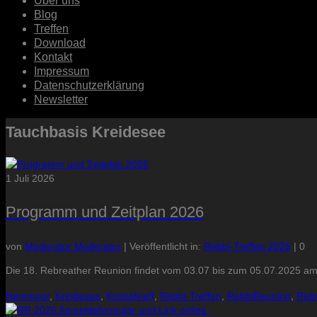
Über uns
Blog
Treffen
Download
Kontakt
Impressum
Datenschutzerklärung
Newsletter
Tauchbasis Kreidesee
1
Juli 2026
Programm und Zeitplan 2026
von
Moderator Moderator
|
Veröffentlicht in:
Rebbi-Treffen 2026
|
0
Die 18. Rebreather Reunion findet vom 03.07 bis zum 05.07.2025 a
Hemmoor
,
Kreidesee
,
Kreiseltreff
,
Rebbi-Treffen
,
RebbiReunion
,
Rebr