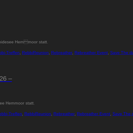
Kreidesee Hemmoor statt.
bi-Treffen
,
RebbiReunion
,
Rebreather
,
Rebreather Event
,
Save The d
26 –
see Hemmoor statt.
ebbi-Treffen
,
RebbiReunion
,
Rebreather
,
Rebreather Event
,
Save The 