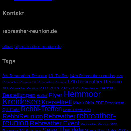
Kontakt
rebreather-reunion.de
office [at] rebreather-reunion.de
Tags
9th Rebreather Reunion
10. Treffen
14th Rebreather reunion
15th
17th Rebreather Reunion
Rebreather Reunion
16. Rebreather Reunion
2017
2018
2025
2026
Bericht
18th Rebreather Reunion
Abendessen
Hemmoor
Flyer
Bestellungen
Buffet
Kreidesee
Kreiseltreff
Menü
Ohl's
PDF
Programm
Rebbi-Treffen
QR Code
Rebbi-Treffen 2023
rebreather-
RebbiReunion
Rebreather
reunion
Rebreather Event
Rebreather Reunion 2024
Save The date
Save the Date 2025
Reunion 2019
RR2024