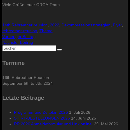
Viele Grüße, euer ORGA-Team
14th Rebreather reunion
,
2022
,
Dekompressionsstrategien
,
Flyer
,
rebreather-reunion
,
Thema
Vorheriger Beitrag
Nächster Beitrag
Suche
nach:
Termine
16th Rebreather Reunion:
September 6th to 8th, 2024
Letzte Beiträge
Programm und Zeitplan 2026
1. Juli 2026
SHIRT-BESTELLUNGEN 2026
14. Juni 2026
RR 2026 Anmeldeformular und Link online
29. Mai 2026