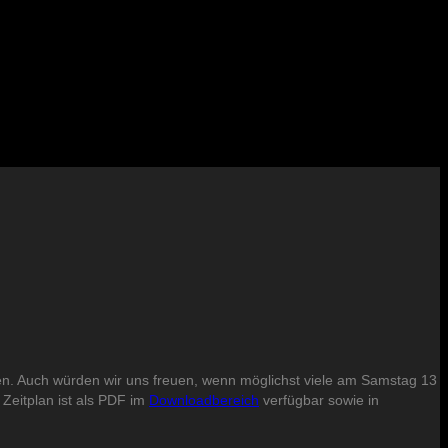
ollen. Auch würden wir uns freuen, wenn möglichst viele am Samstag 13
Zeitplan ist als PDF im
Downloadbereich
verfügbar sowie in