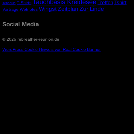
Tauchbasis Kreidesee
Treffen
Tshirt
T-Shirts
schedule
Wingst
Zeitplan
Zur Linde
Vorträge
Wetnotes
Social Media
© 2026 rebreather-reunion.de
WordPress Cookie Hinweis von Real Cookie Banner