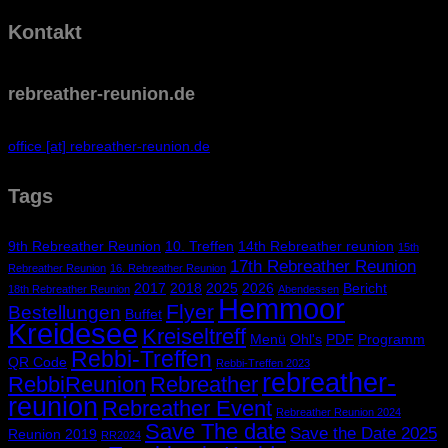
Kontakt
rebreather-reunion.de
office [at] rebreather-reunion.de
Tags
9th Rebreather Reunion
10. Treffen
14th Rebreather reunion
15th
17th Rebreather Reunion
Rebreather Reunion
16. Rebreather Reunion
2017
2018
2025
2026
Bericht
18th Rebreather Reunion
Abendessen
Hemmoor
Flyer
Bestellungen
Buffet
Kreidesee
Kreiseltreff
Menü
Ohl's
PDF
Programm
Rebbi-Treffen
QR Code
Rebbi-Treffen 2023
rebreather-
RebbiReunion
Rebreather
reunion
Rebreather Event
Rebreather Reunion 2024
Save The date
Save the Date 2025
Reunion 2019
RR2024