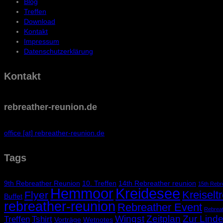
Blog
Treffen
Download
Kontakt
Impressum
Datenschutzerklärung
Kontakt
rebreather-reunion.de
office [at] rebreather-reunion.de
Tags
9th Rebreather Reunion
10. Treffen
14th Rebreather reunion
15th Rebr
Kreidesee
Hemmoor
Kreiseltr
Flyer
Buffet
rebreather-reunion
Rebreather Event
Rebrea
Wingst
Zeitplan
Zur Lind
Treffen
Tshirt
Vorträge
Wetnotes