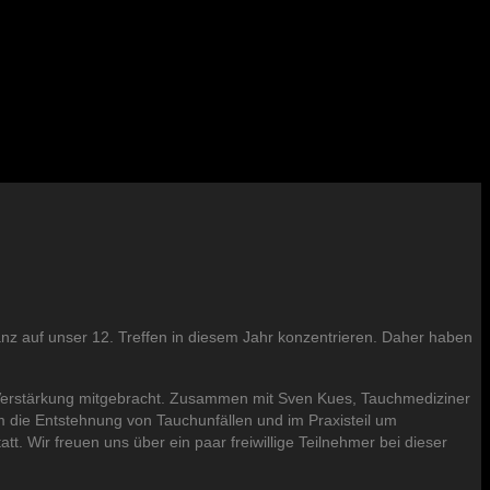
nz auf unser 12. Treffen in diesem Jahr konzentrieren. Daher haben
ch Verstärkung mitgebracht. Zusammen mit Sven Kues, Tauchmediziner
m die Entstehnung von Tauchunfällen und im Praxisteil um
 Wir freuen uns über ein paar freiwillige Teilnehmer bei dieser