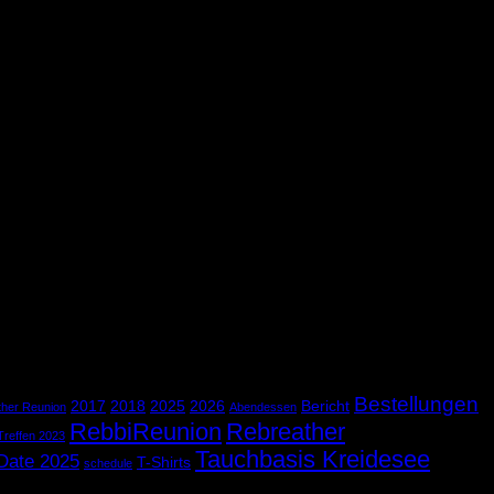
Bestellungen
2017
2018
2025
2026
Bericht
ther Reunion
Abendessen
RebbiReunion
Rebreather
Treffen 2023
Tauchbasis Kreidesee
Date 2025
T-Shirts
schedule