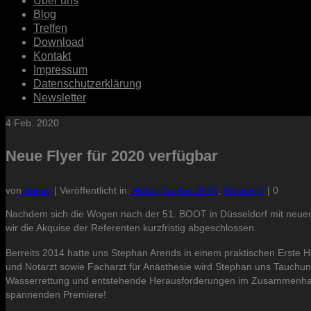
Über uns
Blog
Treffen
Download
Kontakt
Impressum
Datenschutzerklärung
Newsletter
4
Feb. 2020
Neue Flyer für 2020 verfügbar
von
Admin
|
Veröffentlicht in:
Rebbi-Treffen 2020
,
Webseite
|
0
Nachdem sich die Wogen nach der 51. BOOT in Düsseldorf mit neuen A
wir die Akquise der Referenten kurzfristig abgeschlossen.
Berreits 2014 hatte uns Stephan Arends in einem praktischen Erste H
und Notarzt sowie Facharzt für Anästhesie wird Stephan uns Tauchun
Wasserrettung und entstehende Herausforderungen im Zusammenhang mi
spannenden Premiere!