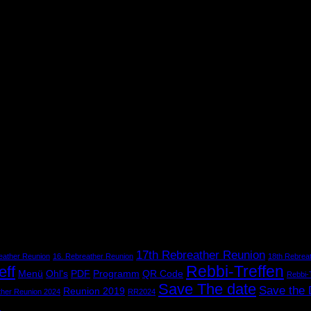
17th Rebreather Reunion
eather Reunion
16. Rebreather Reunion
18th Rebrea
Rebbi-Treffen
eff
Menü
Ohl's
PDF
Programm
QR Code
Rebbi-
Save The date
Save the 
Reunion 2019
ther Reunion 2024
RR2024
e