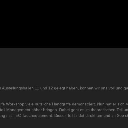
ustellungshallen 11 und 12 gelegt haben, können wir uns voll und ga
ilfe Workshop viele nützliche Handgriffe demonstriert. Nun hat er si
fall Management näher bringen. Dabei geht es im theoretischen Teil u
t TEC Tauchequipment. Dieser Teil findet direkt am und im See statt.