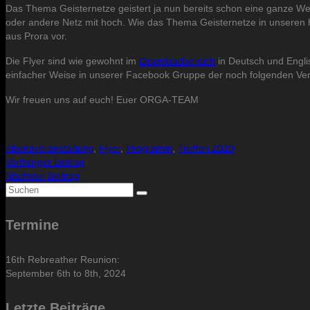
Das Thema Geisternetze geistert ja nun bereits schon eine ganze We
oder andere Netz mit hoch. Wie das Thema Geisternetze in unseren 
aus Prora vor.
Die Flyer sind wie gewohnt im
Downloadbereich
in Deutsch und Engli
einfacher Weise in unserer Facebook Gruppe der noch folgenden Ve
Wir freuen uns auf euch! Euer ORGA-TEAM
Abendveranstaltung
,
Flyer
,
Programm
,
Treffen 2020
Vorheriger Beitrag
Nächster Beitrag
Suche
nach:
Termine
16th Rebreather Reunion:
September 6th to 8th, 2024
Letzte Beiträge