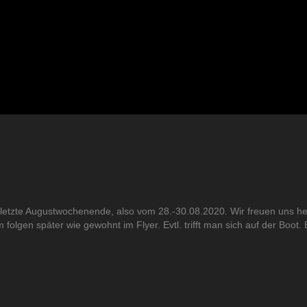
as letzte Augustwochenende, also vom 28.-30.08.2020. Wir freuen uns h
folgen später wie gewohnt im Flyer. Evtl. trifft man sich auf der Boot