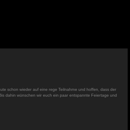
eute schon wieder auf eine rege Teilnahme und hoffen, dass der
. Bis dahin wünschen wir euch ein paar entspannte Feiertage und