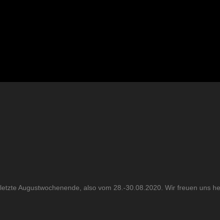
as letzte Augustwochenende, also vom 28.-30.08.2020. Wir freuen uns h