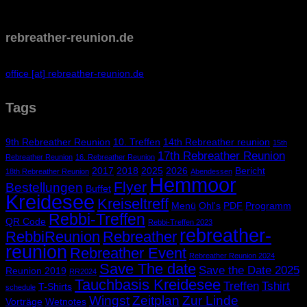
rebreather-reunion.de
office [at] rebreather-reunion.de
Tags
9th Rebreather Reunion
10. Treffen
14th Rebreather reunion
15th
17th Rebreather Reunion
Rebreather Reunion
16. Rebreather Reunion
2017
2018
2025
2026
Bericht
18th Rebreather Reunion
Abendessen
Hemmoor
Flyer
Bestellungen
Buffet
Kreidesee
Kreiseltreff
Menü
Ohl's
PDF
Programm
Rebbi-Treffen
QR Code
Rebbi-Treffen 2023
rebreather-
RebbiReunion
Rebreather
reunion
Rebreather Event
Rebreather Reunion 2024
Save The date
Save the Date 2025
Reunion 2019
RR2024
Tauchbasis Kreidesee
Treffen
Tshirt
T-Shirts
schedule
Wingst
Zeitplan
Zur Linde
Vorträge
Wetnotes